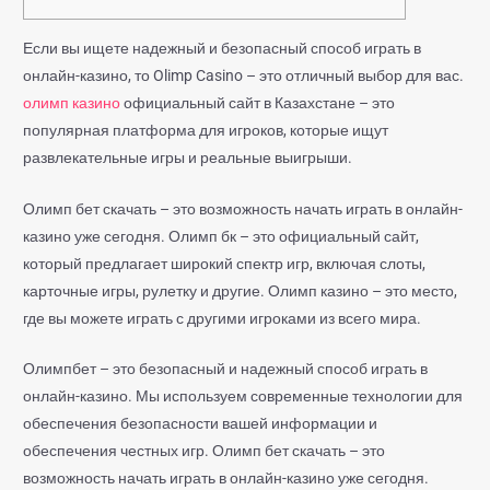
Если вы ищете надежный и безопасный способ играть в
онлайн-казино, то Olimp Casino – это отличный выбор для вас.
олимп казино
официальный сайт в Казахстане – это
популярная платформа для игроков, которые ищут
развлекательные игры и реальные выигрыши.
Олимп бет скачать – это возможность начать играть в онлайн-
казино уже сегодня. Олимп бк – это официальный сайт,
который предлагает широкий спектр игр, включая слоты,
карточные игры, рулетку и другие. Олимп казино – это место,
где вы можете играть с другими игроками из всего мира.
Олимпбет – это безопасный и надежный способ играть в
онлайн-казино. Мы используем современные технологии для
обеспечения безопасности вашей информации и
обеспечения честных игр. Олимп бет скачать – это
возможность начать играть в онлайн-казино уже сегодня.