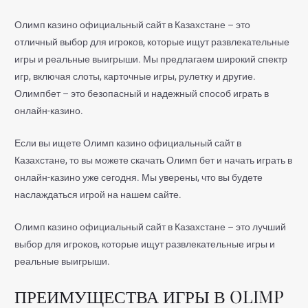
Олимп казино официальный сайт в Казахстане – это
отличный выбор для игроков, которые ищут развлекательные
игры и реальные выигрыши. Мы предлагаем широкий спектр
игр, включая слоты, карточные игры, рулетку и другие.
Олимпбет – это безопасный и надежный способ играть в
онлайн-казино.
Если вы ищете Олимп казино официальный сайт в
Казахстане, то вы можете скачать Олимп бет и начать играть в
онлайн-казино уже сегодня. Мы уверены, что вы будете
наслаждаться игрой на нашем сайте.
Олимп казино официальный сайт в Казахстане – это лучший
выбор для игроков, которые ищут развлекательные игры и
реальные выигрыши.
ПРЕИМУЩЕСТВА ИГРЫ В OLIMP