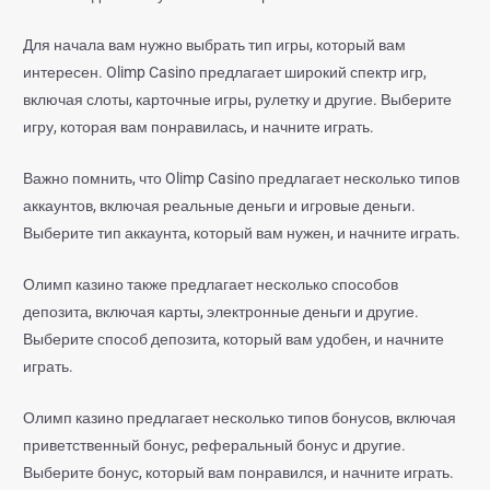
Для начала вам нужно выбрать тип игры, который вам
интересен. Olimp Casino предлагает широкий спектр игр,
включая слоты, карточные игры, рулетку и другие. Выберите
игру, которая вам понравилась, и начните играть.
Важно помнить, что Olimp Casino предлагает несколько типов
аккаунтов, включая реальные деньги и игровые деньги.
Выберите тип аккаунта, который вам нужен, и начните играть.
Олимп казино также предлагает несколько способов
депозита, включая карты, электронные деньги и другие.
Выберите способ депозита, который вам удобен, и начните
играть.
Олимп казино предлагает несколько типов бонусов, включая
приветственный бонус, реферальный бонус и другие.
Выберите бонус, который вам понравился, и начните играть.