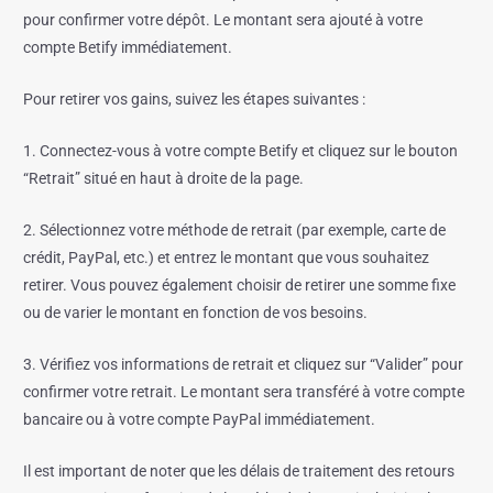
pour confirmer votre dépôt. Le montant sera ajouté à votre
compte Betify immédiatement.
Pour retirer vos gains, suivez les étapes suivantes :
1. Connectez-vous à votre compte Betify et cliquez sur le bouton
“Retrait” situé en haut à droite de la page.
2. Sélectionnez votre méthode de retrait (par exemple, carte de
crédit, PayPal, etc.) et entrez le montant que vous souhaitez
retirer. Vous pouvez également choisir de retirer une somme fixe
ou de varier le montant en fonction de vos besoins.
3. Vérifiez vos informations de retrait et cliquez sur “Valider” pour
confirmer votre retrait. Le montant sera transféré à votre compte
bancaire ou à votre compte PayPal immédiatement.
Il est important de noter que les délais de traitement des retours