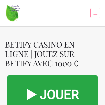
BETIFY CASINO EN
LIGNE | JOUEZ SUR
BETIFY AVEC 1000 €
▶️ JOUER