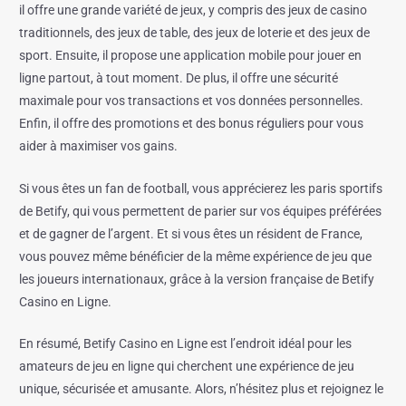
il offre une grande variété de jeux, y compris des jeux de casino
traditionnels, des jeux de table, des jeux de loterie et des jeux de
sport. Ensuite, il propose une application mobile pour jouer en
ligne partout, à tout moment. De plus, il offre une sécurité
maximale pour vos transactions et vos données personnelles.
Enfin, il offre des promotions et des bonus réguliers pour vous
aider à maximiser vos gains.
Si vous êtes un fan de football, vous apprécierez les paris sportifs
de Betify, qui vous permettent de parier sur vos équipes préférées
et de gagner de l’argent. Et si vous êtes un résident de France,
vous pouvez même bénéficier de la même expérience de jeu que
les joueurs internationaux, grâce à la version française de Betify
Casino en Ligne.
En résumé, Betify Casino en Ligne est l’endroit idéal pour les
amateurs de jeu en ligne qui cherchent une expérience de jeu
unique, sécurisée et amusante. Alors, n’hésitez plus et rejoignez le