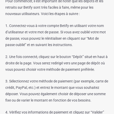
Pour commencer, il est important de noter que les dépôts et les
retraits sur Betify sont très faciles à faire, même pour les
nouveaux utilisateurs. Voici les étapes à suivre :
1. Connectez-vous à votre compte Betify en utilisant votre nom
d’utilisateur et votre mot de passe. Si vous avez oublié votre mot
de passe, vous pouvez le réinitialiser en cliquant sur “Mot de
passe oublié” et en suivant les instructions.
2. Une fois connecté, cliquez sur le bouton “Dépôt” situé en haut à
droite de la page. Vous serez redirigé vers une page de dépôt où
vous pouvez choisir votre méthode de paiement préférée.
3. Sélectionnez votre méthode de paiement (par exemple, carte de
crédit, PayPal, etc.) et entrez le montant que vous souhaitez
déposer. Vous pouvez également choisir de déposer une somme
fixe ou de varier le montant en fonction de vos besoins.
4. Vérifiez vos informations de paiement et cliquez sur “Valider”