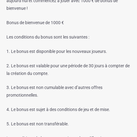
aujourd’hui et commencez à jouer avec 1000 € de bonus de
bienvenue !
Bonus de bienvenue de 1000 €
Les conditions du bonus sont les suivantes :
1. Le bonus est disponible pour les nouveaux joueurs.
2. Le bonus est valable pour une période de 30 jours à compter de
la création du compte.
3. Le bonus est non cumulable avec d’autres offres
promotionnelles.
4. Le bonus est sujet à des conditions de jeu et de mise.
5. Le bonus est non transférable.