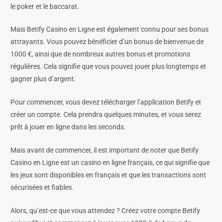
le poker et le baccarat.
Mais Betify Casino en Ligne est également connu pour ses bonus
attrayants. Vous pouvez bénéficier d’un bonus de bienvenue de
1000 €, ainsi que de nombreux autres bonus et promotions
régulières. Cela signifie que vous pouvez jouer plus longtemps et
gagner plus d’argent.
Pour commencer, vous devez télécharger l’application Betify et
créer un compte. Cela prendra quelques minutes, et vous serez
prêt à jouer en ligne dans les seconds.
Mais avant de commencer, il est important de noter que Betify
Casino en Ligne est un casino en ligne français, ce qui signifie que
les jeux sont disponibles en français et que les transactions sont
sécurisées et fiables.
Alors, qu’est-ce que vous attendez ? Créez votre compte Betify