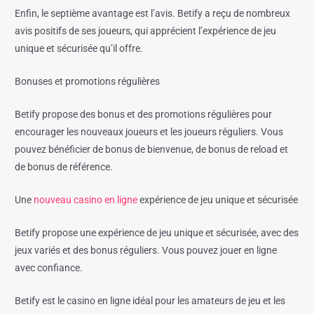
Enfin, le septième avantage est l’avis. Betify a reçu de nombreux
avis positifs de ses joueurs, qui apprécient l’expérience de jeu
unique et sécurisée qu’il offre.
Bonuses et promotions régulières
Betify propose des bonus et des promotions régulières pour
encourager les nouveaux joueurs et les joueurs réguliers. Vous
pouvez bénéficier de bonus de bienvenue, de bonus de reload et
de bonus de référence.
Une
nouveau casino en ligne
expérience de jeu unique et sécurisée
Betify propose une expérience de jeu unique et sécurisée, avec des
jeux variés et des bonus réguliers. Vous pouvez jouer en ligne
avec confiance.
Betify est le casino en ligne idéal pour les amateurs de jeu et les