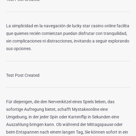
La simplicidad en la navegación de lucky star casino online facilita
que quienes recién comienzan puedan disfrutar con tranquilidad,
sin complicaciones ni distracciones, invitando a seguir explorando
sus opciones.
Test Post Created
Für diejenigen, die den Nervenkitzel eines Spiels lieben, das
sofortige Aufregung bietet, schafft Mystakeonline eine
Umgebung, in der jeder Spin oder Kartenflip in Sekunden eine
Auszahlung bringen kann. Ob während der Mittagspause oder
beim Entspannen nach einem langen Tag, Sie können sofort in ein